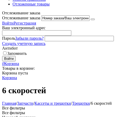
Отложенные товары
Отслеживание заказа
Отслеживание заказа
Войти
Регистрация
Ваш электронный адрес
Пароль
Забыли пароль?
Создать учетную запись
Антибот
Запомнить
Войти
0
Корзина
Товары в корзине:
Корзина пуста
Корзина
6 скоростей
Главная
/
Запчасти
/
Кассеты и трещотки
/
Трещотки
/
6 скоростей
Все фильтры
Все фильтры