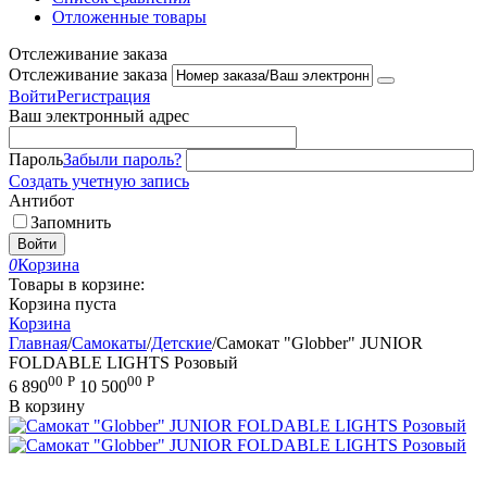
Отложенные товары
Отслеживание заказа
Отслеживание заказа
Войти
Регистрация
Ваш электронный адрес
Пароль
Забыли пароль?
Создать учетную запись
Антибот
Запомнить
Войти
0
Корзина
Товары в корзине:
Корзина пуста
Корзина
Главная
/
Самокаты
/
Детские
/
Самокат "Globber" JUNIOR
FOLDABLE LIGHTS Розовый
00
Р
00
Р
6 890
10 500
В корзину