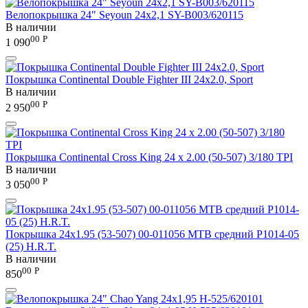
Велопокрышка 24" Seyoun 24х2,1 SY-B003/620115
В наличии
00
Р
1 090
Покрышка Continental Double Fighter III 24x2.0, Sport
В наличии
00
Р
2 950
Покрышка Continental Cross King 24 x 2.00 (50-507) 3/180 TPI
В наличии
00
Р
3 050
Покрышка 24x1.95 (53-507) 00-011056 MTB средний P1014-05
(25) H.R.T.
В наличии
00
Р
850