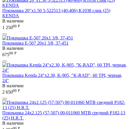
Покрышка 20"х1.50 5-522513 (40-406) K1038 слик (25)
KENDA
В наличии
00
Р
1 250
Покрышка E-507 20x1 3/8, 37-451
В наличии
00
Р
675
Покрышка Kenda 24"x2.30, K-905, "K-RAD", 60 TPI, черная,
24"
В наличии
00
Р
2 650
Покрышка 24x2.125 (57-507) 00-011060 MTB средний P182-13
(25) H.R.T.
В наличии
00
Р