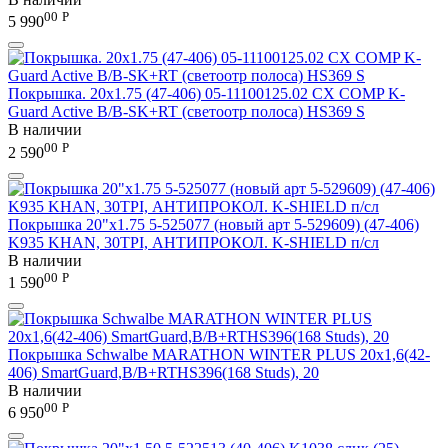
00
Р
5 990
Покрышка. 20x1.75 (47-406) 05-11100125.02 CX COMP K-
Guard Active B/B-SK+RT (светоотр полоса) HS369 S
В наличии
00
Р
2 590
Покрышка 20"х1.75 5-525077 (новый арт 5-529609) (47-406)
K935 KHAN, 30TPI, АНТИПРОКОЛ. K-SHIELD п/сл
В наличии
00
Р
1 590
Покрышка Schwalbe MARATHON WINTER PLUS 20х1,6(42-
406) SmartGuard,B/B+RTHS396(168 Studs), 20
В наличии
00
Р
6 950