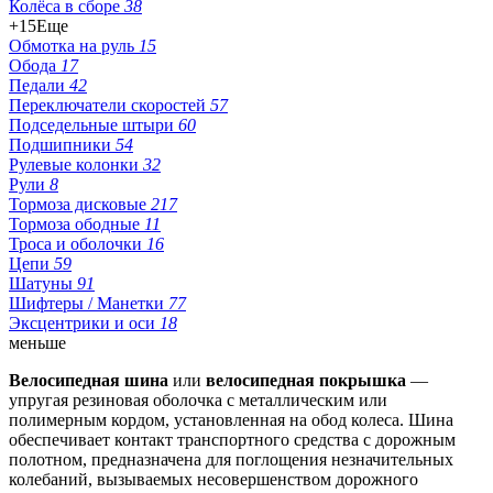
Колёса в сборе
38
+15
Еще
Обмотка на руль
15
Обода
17
Педали
42
Переключатели скоростей
57
Подседельные штыри
60
Подшипники
54
Рулевые колонки
32
Рули
8
Тормоза дисковые
217
Тормоза ободные
11
Троса и оболочки
16
Цепи
59
Шатуны
91
Шифтеры / Манетки
77
Эксцентрики и оси
18
меньше
Велосипедная шина
или
велосипедная покрышка
—
упругая резиновая оболочка с металлическим или
полимерным кордом, установленная на обод колеса. Шина
обеспечивает контакт транспортного средства с дорожным
полотном, предназначена для поглощения незначительных
колебаний, вызываемых несовершенством дорожного