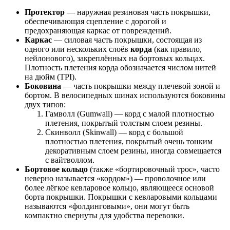
Протектор
— наружная резиновая часть покрышки,
обеспечивающая сцепление с дорогой и
предохраняющая каркас от повреждений.
Каркас
— силовая часть покрышки, состоящая из
одного или нескольких слоёв
корда
(как правило,
нейлонового), закреплённых на бортовых кольцах.
Плотность плетения корда обозначается числом нитей
на дюйм (TPI).
Боковина
— часть покрышки между плечевой зоной и
бортом. В велосипедных шинах используются боковины
двух типов:
Гамволл (Gumwall) — корд с малой плотностью
плетения, покрытый толстым слоем резины.
Скинволл (Skinwall) — корд с большой
плотностью плетения, покрытый очень тонким
декоративным слоем резины, иногда совмещается
с вайтволлом.
Бортовое кольцо
(также «бортировочный трос», часто
неверно называется «кордом») — проволочное или
более лёгкое кевларовое кольцо, являющееся основой
борта покрышки. Покрышки с кевларовыми кольцами
называются «фолдинговыми», они могут быть
компактно свернуты для удобства перевозки.